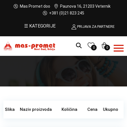
Mas Promet doo
Paunova 16, 21203 Veternik
+381 (0)21 823 245
☰ KATEGORIJE
PRIJAVA ZA PARTNERE
0
0
Slika
Naziv proizvoda
Količina
Cena
Ukupno