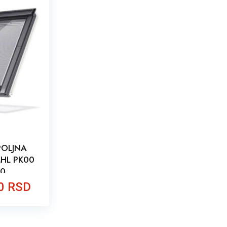
POLJNA
HL PK00
60
0 RSD