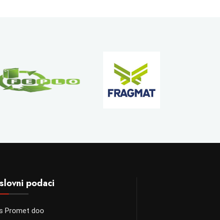
slovni podaci
s Promet doo