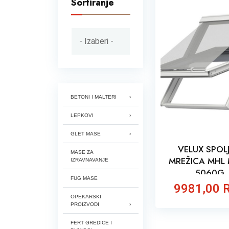
Sortiranje
BETONI I MALTERI
LEPKOVI
GLET MASE
VELUX SPOL
MASE ZA
MREŽICA MHL
IZRAVNAVANJE
5060G
FUG MASE
9981,00 
OPEKARSKI
PROIZVODI
FERT GREDICE I