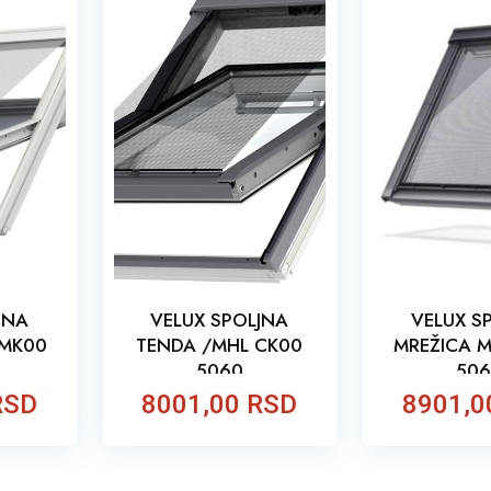
JNA
VELUX SPOLJNA
VELUX S
 MK00
TENDA /MHL CK00
MREŽICA M
5060
50
RSD
8001,00 RSD
8901,0